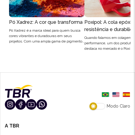
Pó Xadrez: A cor que transforma
Poxipol: A cola epóxi d
resistência e durabili
Pó Xadrez é a marca ideal para quem busca
cores vibrantes e duradouras em seus
profissionais
Quando falamos em colagem de
projetos. Com uma ampla gama de pigmentos
performance, um dos produtos
em pó, a Pó Xadrez oferece infinitas
destaca no mercado é o Poxipol
possibilidades de aplicação, desde a
um adesivo epóxi de secagem 
pigmentação de tintas e vernizes até a
desenvolvido para unir diferent
coloração de materiais de construção, como
materiais com extrema resistên
cimento e argamassa. Seja para uso
durabilidade. Profissionais da c
profissional ou…
mecânica, marcenaria e até do 
conhecem a eficiência desse p
Modo Claro
A TBR