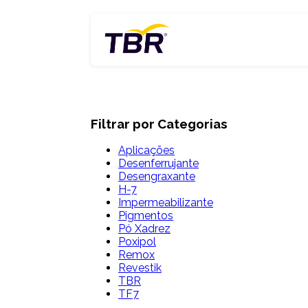
Skip
to
content
Filtrar por Categorias
Aplicações
Desenferrujante
Desengraxante
H-7
Impermeabilizante
Pigmentos
Pó Xadrez
Poxipol
Remox
Revestik
TBR
TF7