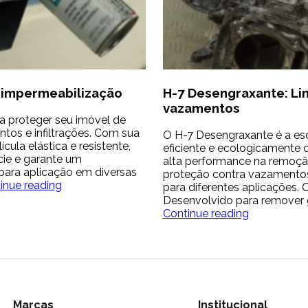
ra impermeabilização
H-7 Desengraxante: Li
vazamentos
a proteger seu imóvel de
tos e infiltrações. Com sua
O H-7 Desengraxante é a es
ula elástica e resistente,
eficiente e ecologicamente 
cie e garante um
alta performance na remoçã
para aplicação em diversas
proteção contra vazamentos
Revestik:
inue reading
para diferentes aplicações
A
Desenvolvido para remover gr
solução
H-
Continue reading
definitiva
7
para
Desengraxa
impermeabilização
Limpeza
profunda
e
proteção
contra
Marcas
Institucional