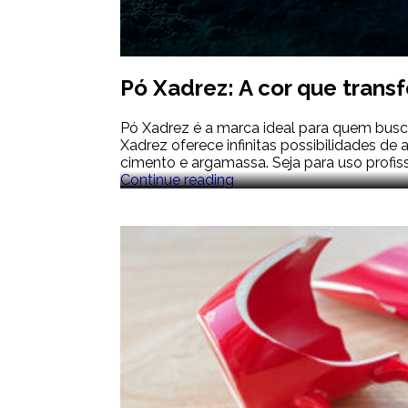
Pó Xadrez: A cor que trans
Pó Xadrez é a marca ideal para quem bus
Xadrez oferece infinitas possibilidades de
cimento e argamassa. Seja para uso profis
Pó
Continue reading
Xadrez:
A
cor
que
transforma