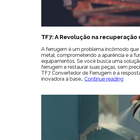
TF7: A Revolução na recuperação 
A ferrugem é um problema incômodo que a
metal, comprometendo a aparência e a fu
equipamentos. Se você busca uma solução
ferrugem e restaurar suas peças, sem preci
TF7 Convertedor de Ferrugem é a respost
TF7:
inovadora à base…
Continue reading
A
Revolu
na
recupe
de
peças
enferru