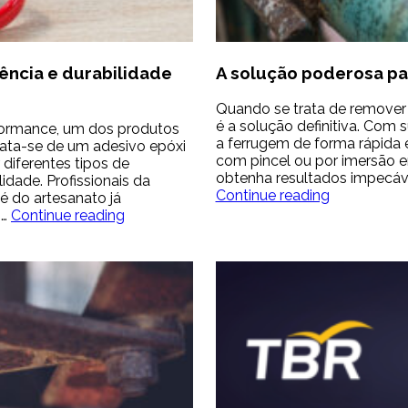
tência e durabilidade
A solução poderosa pa
Quando se trata de remover 
é a solução definitiva. Com 
ormance, um dos produtos
a ferrugem de forma rápida e
rata-se de um adesivo epóxi
com pincel ou por imersão em 
diferentes tipos de
obtenha resultados impecáv
idade. Profissionais da
A
Continue reading
té do artesanato já
solução
Poxipol:
,…
Continue reading
poderosa
A
para
cola
eliminar
epóxi
a
de
ferrugem
alta
resistência
e
durabilidade
para
profissionais