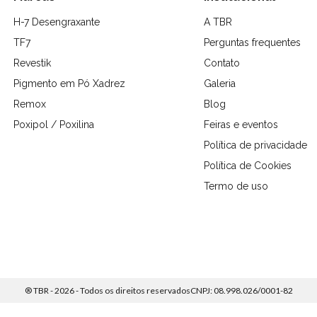
vazamento
H-7 Desengraxante
A TBR
TF7
Perguntas frequentes
Revestik
Contato
Pigmento em Pó Xadrez
Galeria
Remox
Blog
Poxipol / Poxilina
Feiras e eventos
Política de privacidade
Política de Cookies
Termo de uso
® TBR - 2026 - Todos os direitos reservados
CNPJ: 08.998.026/0001-82