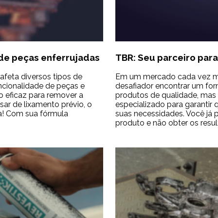
de peças enferrujadas
TBR: Seu parceiro par
feta diversos tipos de
Em um mercado cada vez ma
ncionalidade de peças e
desafiador encontrar um for
 eficaz para remover a
produtos de qualidade, mas
sar de lixamento prévio, o
especializado para garantir
a! Com sua fórmula
suas necessidades. Você já 
produto e não obter os res
ção
ração
jadas