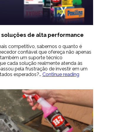
a soluções de alta performance
is competitivo, sabemos o quanto é
necedor confiável que ofereça não apenas
 também um suporte técnico
 que cada solução realmente atenda às
passou pela frustração de investir em um
TBR:
ultados esperados?…
Continue reading
Seu
parceiro
para
soluções
de
alta
performance