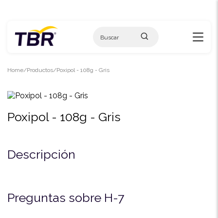
Skip
to
content
Home
Productos
Poxipol - 108g - Gris
Poxipol - 108g - Gris
Descripción
Preguntas sobre H-7