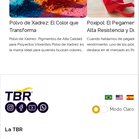
Polvo de Xadrez: El Color que
Poxipol: El Pegamento
Transforma
Alta Resistencia y Dur
Para Profesionales
Polvo de Xadrez: Pigmentos de Alta Calidad
Cuando hablamos de pegado de
para Proyectos Vibrantes Polvo de Xadrez es
rendimiento, uno de los produ
la marca ideal para quienes buscan colores
destaca en el mercado es Poxipo
vibrantes y duraderos en sus proyectos. Con
un adhesivo epoxi de secado rá
una amplia gama de pigmentos en polvo,
desarrollado para unir diferent
Polvo de Xadrez ofrece infinitas posibilidades
materiales con extrema resiste
de aplicación, desde la pigmentación de
durabilidad. Profesionales de l
pinturas y barnices hasta la coloración de
civil, mecánica, carpintería e in
materiales…
artesanía ya conocen la…
Modo Claro
La TBR